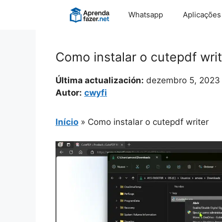
Pular
Whatsapp
Aplicações
para
o
conteúdo
Como instalar o cutepdf writ
Última actualización:
dezembro 5, 2023
Autor:
cwyfi
Início
»
Como instalar o cutepdf writer