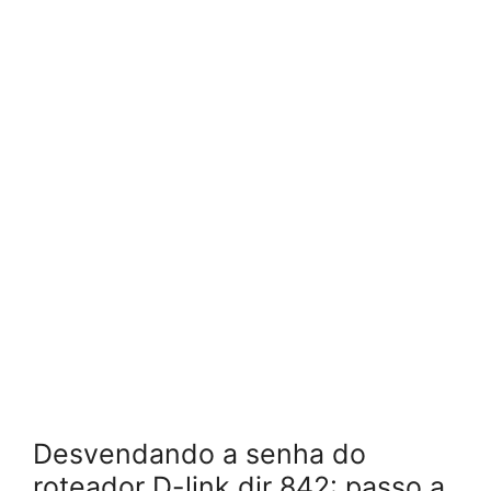
Desvendando a senha do
roteador D-link dir 842: passo a