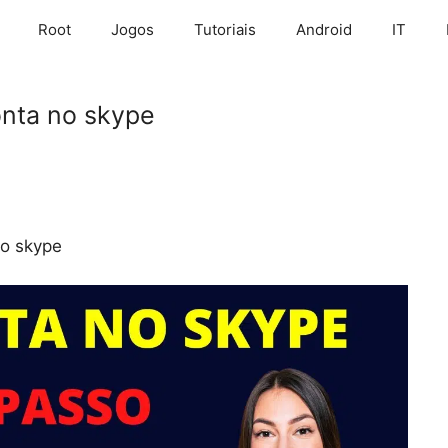
Root
Jogos
Tutoriais
Android
IT
onta no skype
no skype