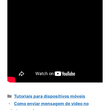
Categorias
Tutoriais para dispositivos móveis
Como enviar mensagem de video no