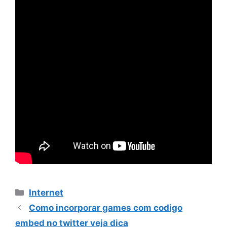
Categorias
Internet
Como incorporar games com codigo
embed no twitter veja dica