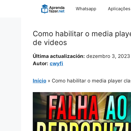
Pular
Whatsapp
Aplicações
para
o
conteúdo
Como habilitar o media playe
de videos
Última actualización:
dezembro 3, 2023
Autor:
cwyfi
Início
»
Como habilitar o media player cl