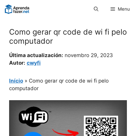
Pular
Menu
para
o
conteúdo
Como gerar qr code de wi fi pelo
computador
Última actualización:
novembro 29, 2023
Autor:
cwyfi
Início
»
Como gerar qr code de wi fi pelo
computador