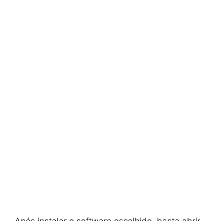
Após instalar o software escolhido, basta abrir