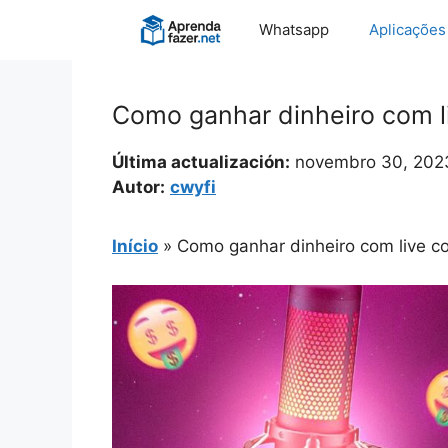
Pular
Whatsapp
Aplicações
para
o
conteúdo
Como ganhar dinheiro com l
Última actualización:
novembro 30, 202
Autor:
cwyfi
Início
»
Como ganhar dinheiro com live co