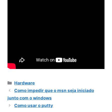
Categorias
Hardware
Como impedir que o msn seja iniciado
junto com o windows
Como usar o putty