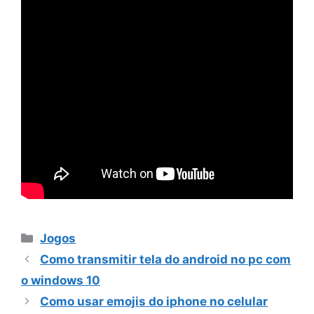
Categorias
Jogos
Como transmitir tela do android no pc com
o windows 10
Como usar emojis do iphone no celular