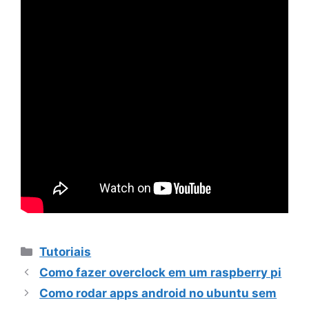
Categorias
Tutoriais
Como fazer overclock em um raspberry pi
Como rodar apps android no ubuntu sem