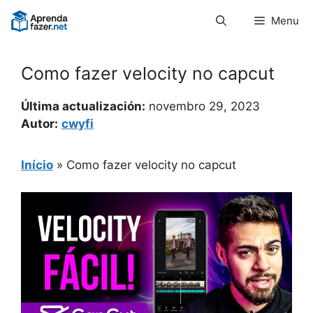
Pular
Menu
para
o
conteúdo
Como fazer velocity no capcut
Última actualización:
novembro 29, 2023
Autor:
cwyfi
Início
»
Como fazer velocity no capcut