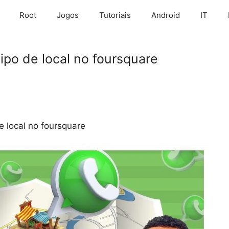
Root
Jogos
Tutoriais
Android
IT
po de local no foursquare
 local no foursquare