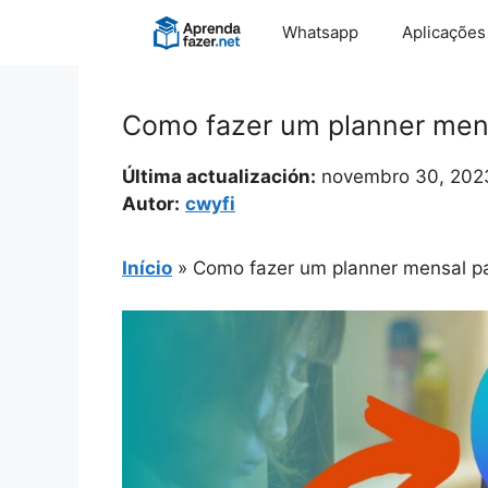
Pular
Whatsapp
Aplicações
para
o
conteúdo
Como fazer um planner mens
Última actualización:
novembro 30, 202
Autor:
cwyfi
Início
»
Como fazer um planner mensal pa