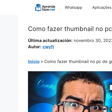
Pular
Whatsapp
Aplicações
para
o
conteúdo
Como fazer thumbnail no pc
Última actualización:
novembro 30, 202
Autor:
cwyfi
Início
»
Como fazer thumbnail no pc de g