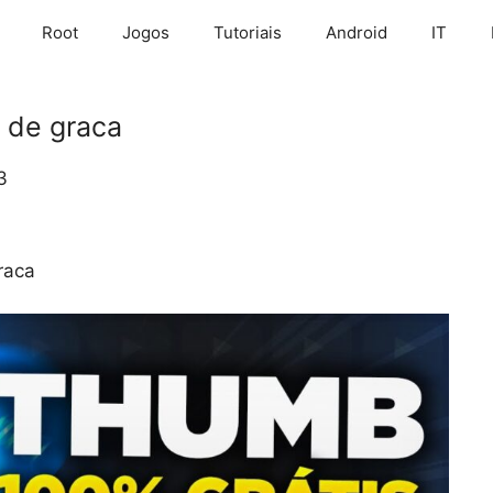
Root
Jogos
Tutoriais
Android
IT
 de graca
3
raca