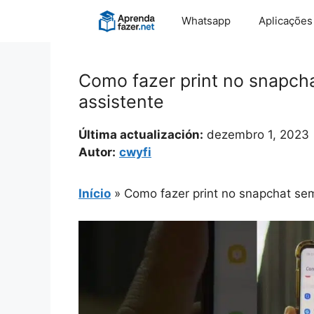
Pular
Whatsapp
Aplicações
para
o
conteúdo
Como fazer print no snapch
assistente
Última actualización:
dezembro 1, 2023
Autor:
cwyfi
Início
»
Como fazer print no snapchat se