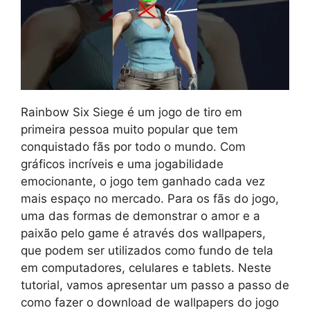
Rainbow Six Siege é um jogo de tiro em
primeira pessoa muito popular que tem
conquistado fãs por todo o mundo. Com
gráficos incríveis e uma jogabilidade
emocionante, o jogo tem ganhado cada vez
mais espaço no mercado. Para os fãs do jogo,
uma das formas de demonstrar o amor e a
paixão pelo game é através dos wallpapers,
que podem ser utilizados como fundo de tela
em computadores, celulares e tablets. Neste
tutorial, vamos apresentar um passo a passo de
como fazer o download de wallpapers do jogo