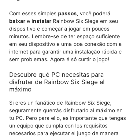
Com esses simples
passos
, você poderá
baixar
e
instalar
Rainbow Six Siege em seu
dispositivo e começar a jogar em poucos
minutos. Lembre-se de ter espaço suficiente
em seu dispositivo e uma boa conexão com a
internet para garantir uma instalação rápida e
sem problemas. Agora é só curtir o jogo!
Descubre qué PC necesitas para
disfrutar de Rainbow Six Siege al
máximo
Si eres un fanático de Rainbow Six Siege,
seguramente querrás disfrutarlo al máximo en
tu PC. Pero para ello, es importante que tengas
un equipo que cumpla con los requisitos
necesarios para ejecutar el juego de manera