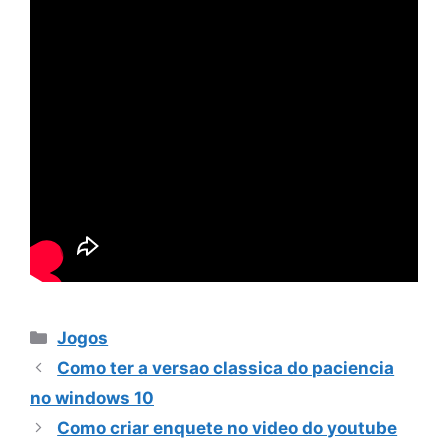
Categorias
Jogos
Como ter a versao classica do paciencia
no windows 10
Como criar enquete no video do youtube