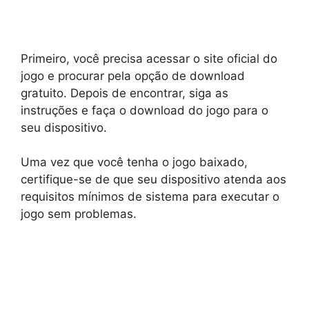
Primeiro, você precisa acessar o site oficial do
jogo e procurar pela opção de download
gratuito. Depois de encontrar, siga as
instruções e faça o download do jogo para o
seu dispositivo.
Uma vez que você tenha o jogo baixado,
certifique-se de que seu dispositivo atenda aos
requisitos mínimos de sistema para executar o
jogo sem problemas.