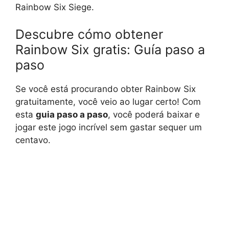
Rainbow Six Siege.
Descubre cómo obtener
Rainbow Six gratis: Guía paso a
paso
Se você está procurando obter Rainbow Six
gratuitamente, você veio ao lugar certo! Com
esta
guia paso a paso
, você poderá baixar e
jogar este jogo incrível sem gastar sequer um
centavo.