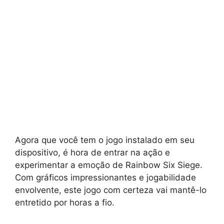
Agora que você tem o jogo instalado em seu
dispositivo, é hora de entrar na ação e
experimentar a emoção de Rainbow Six Siege.
Com gráficos impressionantes e jogabilidade
envolvente, este jogo com certeza vai mantê-lo
entretido por horas a fio.