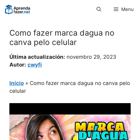
Pular
Menu
para
o
conteúdo
Como fazer marca dagua no
canva pelo celular
Última actualización:
novembro 29, 2023
Autor:
cwyfi
Início
»
Como fazer marca dagua no canva pelo
celular