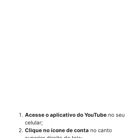
Acesse o aplicativo do YouTube
no seu
celular;
Clique no ícone de conta
no canto
superior direito da tela;