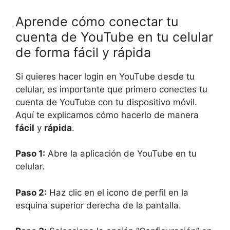
Aprende cómo conectar tu
cuenta de YouTube en tu celular
de forma fácil y rápida
Si quieres hacer login en YouTube desde tu
celular, es importante que primero conectes tu
cuenta de YouTube con tu dispositivo móvil.
Aquí te explicamos cómo hacerlo de manera
fácil
y
rápida
.
Paso 1:
Abre la aplicación de YouTube en tu
celular.
Paso 2:
Haz clic en el icono de perfil en la
esquina superior derecha de la pantalla.