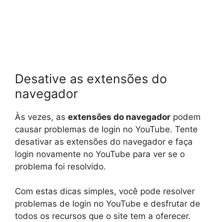
Desative as extensões do
navegador
Às vezes, as
extensões do navegador
podem
causar problemas de login no YouTube. Tente
desativar as extensões do navegador e faça
login novamente no YouTube para ver se o
problema foi resolvido.
Com estas dicas simples, você pode resolver
problemas de login no YouTube e desfrutar de
todos os recursos que o site tem a oferecer.