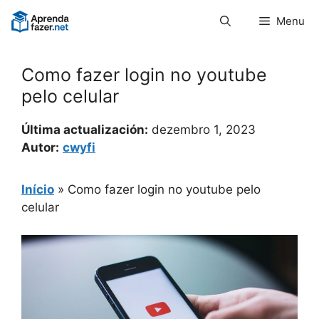
Pular
Menu
para
o
conteúdo
Como fazer login no youtube
pelo celular
Última actualización:
dezembro 1, 2023
Autor:
cwyfi
Início
»
Como fazer login no youtube pelo
celular