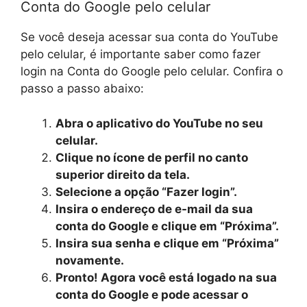
Conta do Google pelo celular
Se você deseja acessar sua conta do YouTube
pelo celular, é importante saber como fazer
login na Conta do Google pelo celular. Confira o
passo a passo abaixo:
Abra o aplicativo do YouTube no seu
celular.
Clique no ícone de perfil no canto
superior direito da tela.
Selecione a opção “Fazer login”.
Insira o endereço de e-mail da sua
conta do Google e clique em “Próxima”.
Insira sua senha e clique em “Próxima”
novamente.
Pronto! Agora você está logado na sua
conta do Google e pode acessar o