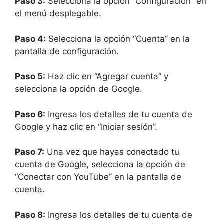
Paso 3:
Selecciona la opción “Configuración” en
el menú desplegable.
Paso 4:
Selecciona la opción “Cuenta” en la
pantalla de configuración.
Paso 5:
Haz clic en “Agregar cuenta” y
selecciona la opción de Google.
Paso 6:
Ingresa los detalles de tu cuenta de
Google y haz clic en “Iniciar sesión”.
Paso 7:
Una vez que hayas conectado tu
cuenta de Google, selecciona la opción de
“Conectar con YouTube” en la pantalla de
cuenta.
Paso 8:
Ingresa los detalles de tu cuenta de