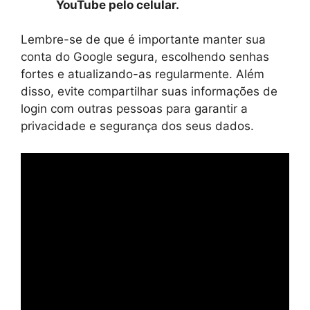
YouTube pelo celular.
Lembre-se de que é importante manter sua
conta do Google segura, escolhendo senhas
fortes e atualizando-as regularmente. Além
disso, evite compartilhar suas informações de
login com outras pessoas para garantir a
privacidade e segurança dos seus dados.