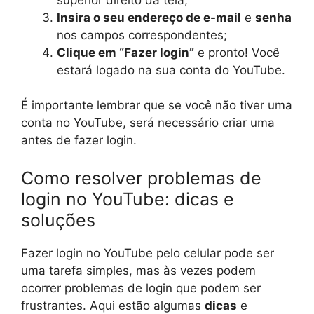
Insira o seu endereço de e-mail
e
senha
nos campos correspondentes;
Clique em “Fazer login”
e pronto! Você
estará logado na sua conta do YouTube.
É importante lembrar que se você não tiver uma
conta no YouTube, será necessário criar uma
antes de fazer login.
Como resolver problemas de
login no YouTube: dicas e
soluções
Fazer login no YouTube pelo celular pode ser
uma tarefa simples, mas às vezes podem
ocorrer problemas de login que podem ser
frustrantes. Aqui estão algumas
dicas
e