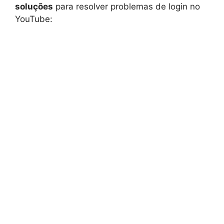
soluções
para resolver problemas de login no
YouTube: