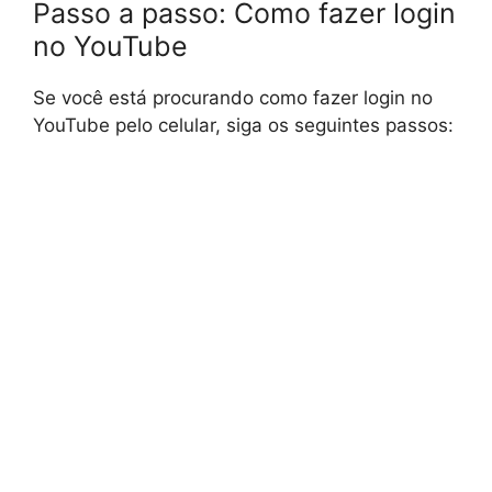
Passo a passo: Como fazer login
no YouTube
Se você está procurando como fazer login no
YouTube pelo celular, siga os seguintes passos: