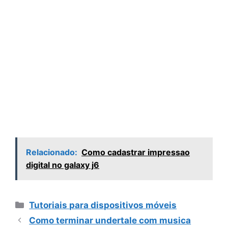
Relacionado:
Como cadastrar impressao
digital no galaxy j6
Categorias
Tutoriais para dispositivos móveis
Como terminar undertale com musica