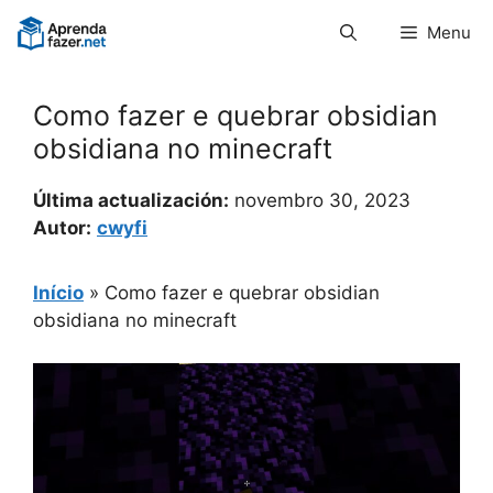
Pular
Menu
para
o
conteúdo
Como fazer e quebrar obsidian
obsidiana no minecraft
Última actualización:
novembro 30, 2023
Autor:
cwyfi
Início
»
Como fazer e quebrar obsidian
obsidiana no minecraft