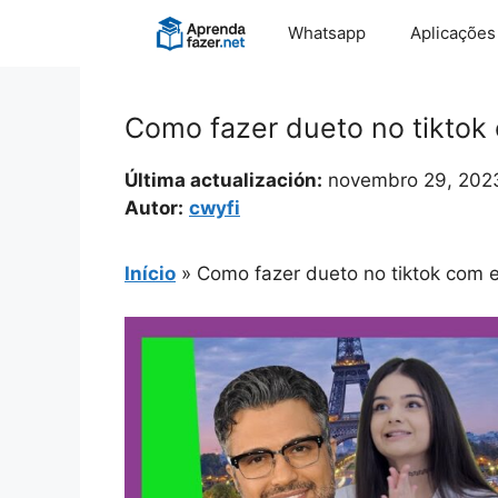
Pular
Whatsapp
Aplicações
para
o
conteúdo
Como fazer dueto no tiktok 
Última actualización:
novembro 29, 202
Autor:
cwyfi
Início
»
Como fazer dueto no tiktok com e