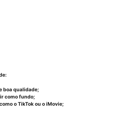
de:
e boa qualidade;
vir como fundo;
 como o TikTok ou o iMovie;