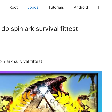
Root
Jogos
Tutoriais
Android
IT
o spin ark survival fittest
n ark survival fittest