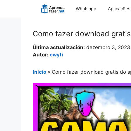
Pular
Whatsapp
Aplicações
para
o
conteúdo
Como fazer download gratis d
Última actualización:
dezembro 3, 2023
Autor:
cwyfi
Início
»
Como fazer download gratis do spi