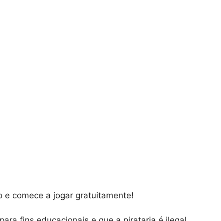
o e comece a jogar gratuitamente!
ra fins educacionais e que a pirataria é ilegal.