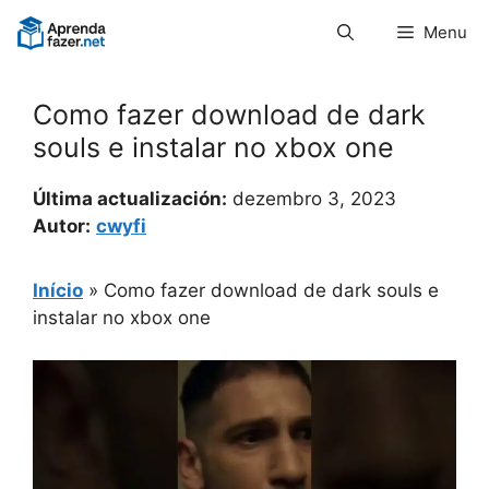
Pular
Menu
para
o
conteúdo
Como fazer download de dark
souls e instalar no xbox one
Última actualización:
dezembro 3, 2023
Autor:
cwyfi
Início
»
Como fazer download de dark souls e
instalar no xbox one