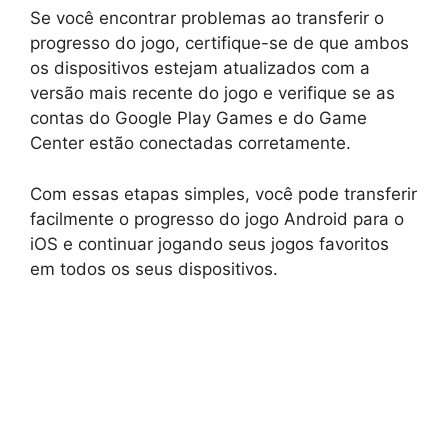
Se você encontrar problemas ao transferir o
progresso do jogo, certifique-se de que ambos
os dispositivos estejam atualizados com a
versão mais recente do jogo e verifique se as
contas do Google Play Games e do Game
Center estão conectadas corretamente.
Com essas etapas simples, você pode transferir
facilmente o progresso do jogo Android para o
iOS e continuar jogando seus jogos favoritos
em todos os seus dispositivos.