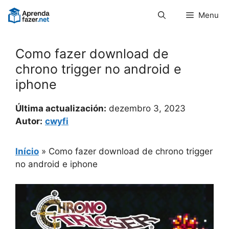
Pular
Menu
para
o
conteúdo
Como fazer download de
chrono trigger no android e
iphone
Última actualización:
dezembro 3, 2023
Autor:
cwyfi
Início
»
Como fazer download de chrono trigger
no android e iphone