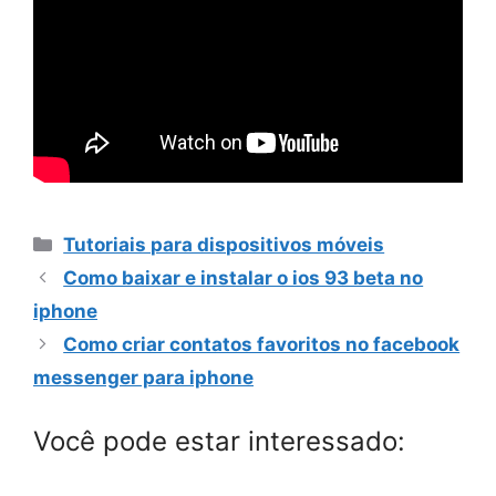
Categorias
Tutoriais para dispositivos móveis
Como baixar e instalar o ios 93 beta no
iphone
Como criar contatos favoritos no facebook
messenger para iphone
Você pode estar interessado: