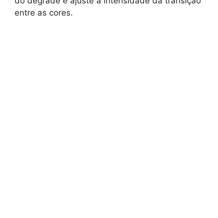
do degradê e ajuste a intensidade da transição
entre as cores.