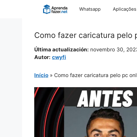
Pular
Whatsapp
Aplicações
para
o
conteúdo
Como fazer caricatura pelo 
Última actualización:
novembro 30, 202
Autor:
cwyfi
Início
»
Como fazer caricatura pelo pc onl