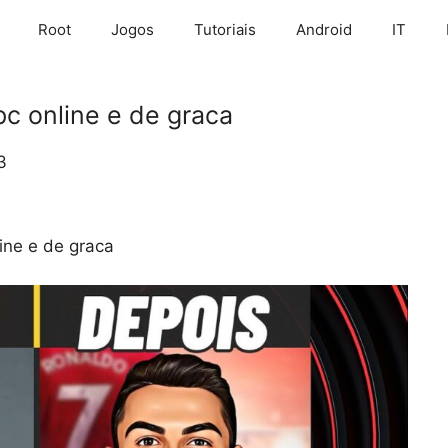
Root
Jogos
Tutoriais
Android
IT
pc online e de graca
3
ine e de graca