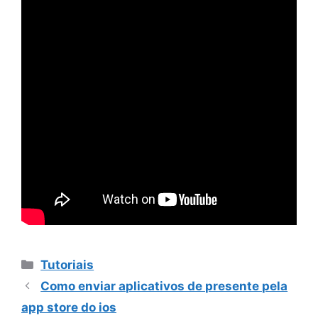
Categorias
Tutoriais
Como enviar aplicativos de presente pela
app store do ios