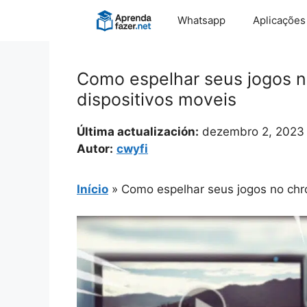
Pular
Whatsapp
Aplicações
para
o
conteúdo
Como espelhar seus jogos n
dispositivos moveis
Última actualización:
dezembro 2, 2023
Autor:
cwyfi
Início
»
Como espelhar seus jogos no chro