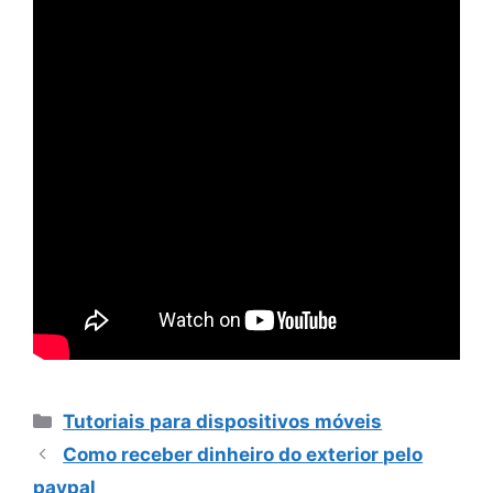
Categorias
Tutoriais para dispositivos móveis
Como receber dinheiro do exterior pelo
paypal