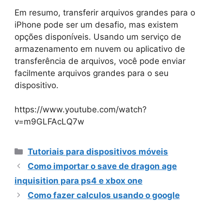
Em resumo, transferir arquivos grandes para o
iPhone pode ser um desafio, mas existem
opções disponíveis. Usando um serviço de
armazenamento em nuvem ou aplicativo de
transferência de arquivos, você pode enviar
facilmente arquivos grandes para o seu
dispositivo.
https://www.youtube.com/watch?
v=m9GLFAcLQ7w
Categorias
Tutoriais para dispositivos móveis
Como importar o save de dragon age
inquisition para ps4 e xbox one
Como fazer calculos usando o google