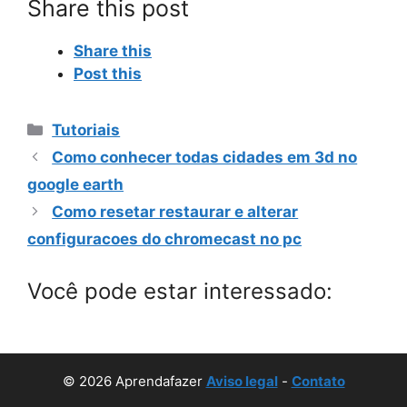
Share this post
Share this
Post this
Categorias
Tutoriais
Como conhecer todas cidades em 3d no
google earth
Como resetar restaurar e alterar
configuracoes do chromecast no pc
Você pode estar interessado:
© 2026 Aprendafazer
Aviso legal
-
Contato