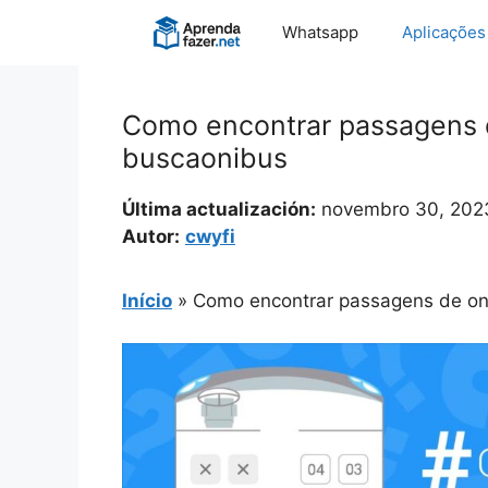
Pular
Whatsapp
Aplicações
para
o
conteúdo
Como encontrar passagens d
buscaonibus
Última actualización:
novembro 30, 202
Autor:
cwyfi
Início
»
Como encontrar passagens de oni