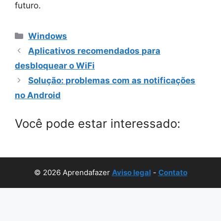
futuro.
Categorias
Windows
Aplicativos recomendados para
desbloquear o WiFi
Solução: problemas com as notificações
no Android
Você pode estar interessado:
© 2026 Aprendafazer
Aviso legal
-
Contato