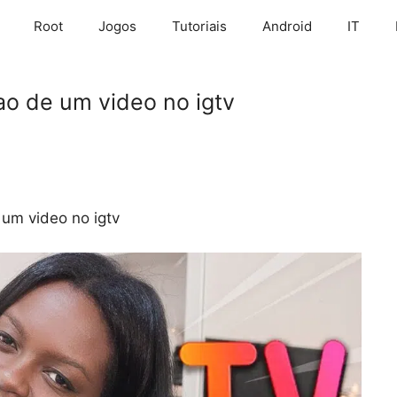
Root
Jogos
Tutoriais
Android
IT
cao de um video no igtv
 um video no igtv