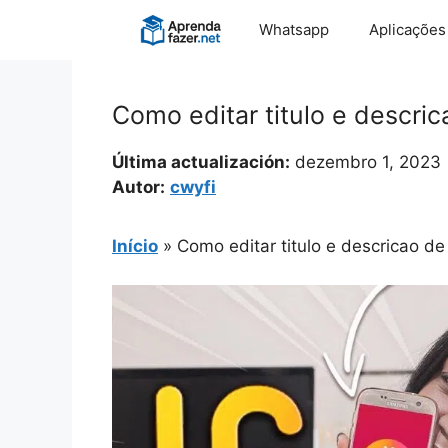
Pular
Whatsapp
Aplicações
para
o
conteúdo
Como editar titulo e descri
Última actualización:
dezembro 1, 2023
Autor:
cwyfi
Início
»
Como editar titulo e descricao de