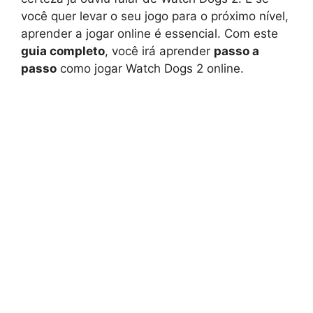
você quer levar o seu jogo para o próximo nível,
aprender a jogar online é essencial. Com este
guia completo
, você irá aprender
passo a
passo
como jogar Watch Dogs 2 online.