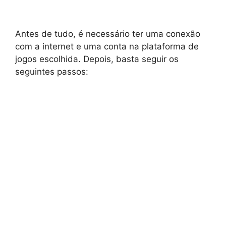
Antes de tudo, é necessário ter uma conexão
com a internet e uma conta na plataforma de
jogos escolhida. Depois, basta seguir os
seguintes passos: