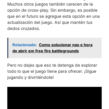
Muchos otros juegos también carecen de la
opción de cross-play. Sin embargo, es posible
que en el futuro se agregue esta opción en una
actualización del juego. Así que mantén tus
dedos cruzados.
Relacionado:
Como solucionar nao e hora
de abrir em free fire battlegrounds
Pero no dejes que eso te detenga de explorar
todo lo que el juego tiene para ofrecer. ¡Sigue
jugando y divirtiéndote!