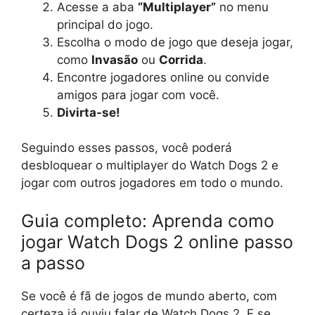
Acesse a aba
“Multiplayer”
no menu
principal do jogo.
Escolha o modo de jogo que deseja jogar,
como
Invasão
ou
Corrida
.
Encontre jogadores online ou convide
amigos para jogar com você.
Divirta-se!
Seguindo esses passos, você poderá
desbloquear o multiplayer do Watch Dogs 2 e
jogar com outros jogadores em todo o mundo.
Guia completo: Aprenda como
jogar Watch Dogs 2 online passo
a passo
Se você é fã de jogos de mundo aberto, com
certeza já ouviu falar de Watch Dogs 2. E se