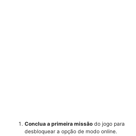
Conclua a primeira missão
do jogo para
desbloquear a opção de modo online.