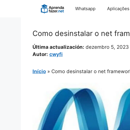
Pular
Whatsapp
Aplicações
para
o
conteúdo
Como desinstalar o net fra
Última actualización:
dezembro 5, 2023
Autor:
cwyfi
Início
»
Como desinstalar o net framewor