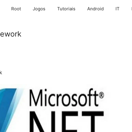
Root
Jogos
Tutoriais
Android
IT
mework
k