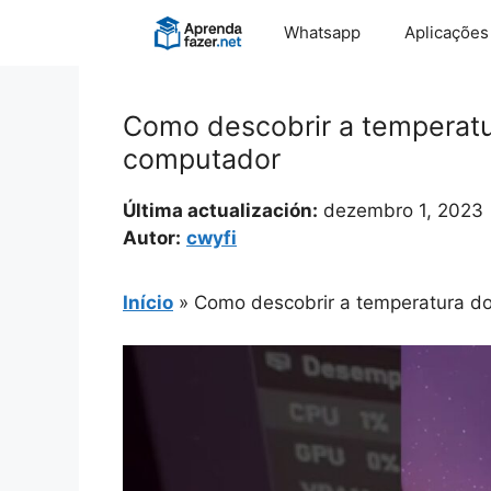
Pular
Whatsapp
Aplicações
para
o
conteúdo
Como descobrir a temperat
computador
Última actualización:
dezembro 1, 2023
Autor:
cwyfi
Início
»
Como descobrir a temperatura d