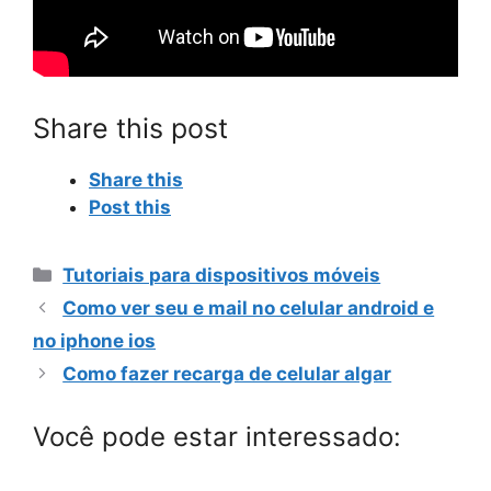
Share this post
Share this
Post this
Categorias
Tutoriais para dispositivos móveis
Como ver seu e mail no celular android e
no iphone ios
Como fazer recarga de celular algar
Você pode estar interessado: