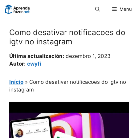
Pular
Menu
para
o
conteúdo
Como desativar notificacoes do
igtv no instagram
Última actualización:
dezembro 1, 2023
Autor:
cwyfi
Início
»
Como desativar notificacoes do igtv no
instagram