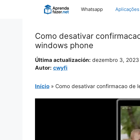
Pular
Whatsapp
Aplicações
para
o
conteúdo
Como desativar confirmacao
windows phone
Última actualización:
dezembro 3, 2023
Autor:
cwyfi
Início
»
Como desativar confirmacao de l