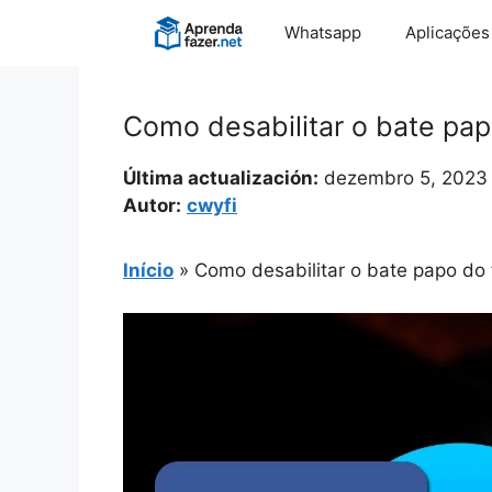
Pular
Whatsapp
Aplicações
para
o
conteúdo
Como desabilitar o bate pa
Última actualización:
dezembro 5, 2023
Autor:
cwyfi
Início
»
Como desabilitar o bate papo do