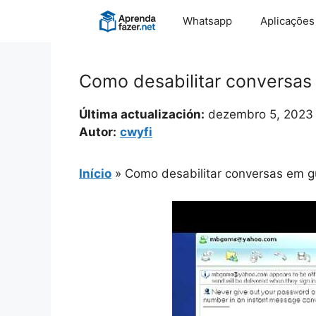
Pular
Whatsapp
Aplicações
para
o
conteúdo
Como desabilitar conversas
Última actualización:
dezembro 5, 2023
Autor:
cwyfi
Início
»
Como desabilitar conversas em g