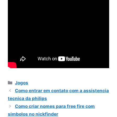
Categorias
Jogos
Como entrar em contato com a assistencia
tecnica da philips
Como criar nomes para free fire com
simbolos no nickfinder