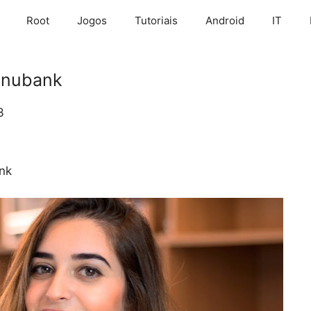
Root
Jogos
Tutoriais
Android
IT
 nubank
3
nk