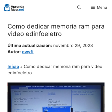
Pular
Menu
para
o
conteúdo
Como dedicar memoria ram para
video edinfoeletro
Última actualización:
novembro 29, 2023
Autor:
cwyfi
Início
»
Como dedicar memoria ram para video
edinfoeletro