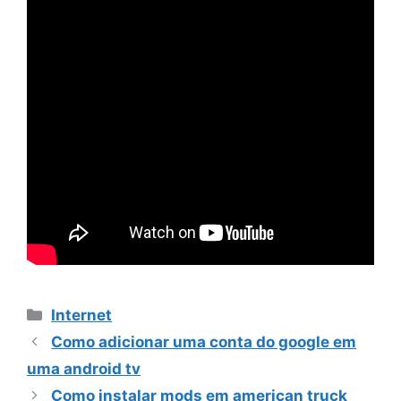
Categorias
Internet
Como adicionar uma conta do google em
uma android tv
Como instalar mods em american truck