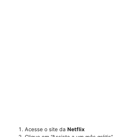
Acesse o site da
Netflix
Clique em “Assista a um mês grátis”