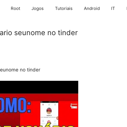
Root
Jogos
Tutoriais
Android
IT
ario seunome no tinder
seunome no tinder