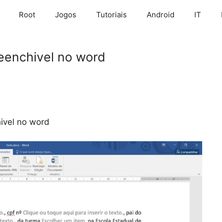
Root
Jogos
Tutoriais
Android
IT
reenchivel no word
ivel no word