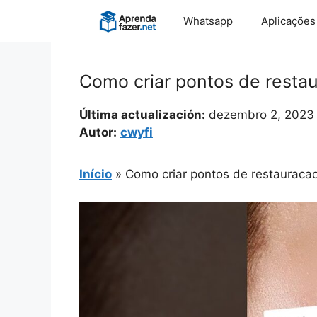
Pular
Whatsapp
Aplicações
para
o
conteúdo
Como criar pontos de resta
Última actualización:
dezembro 2, 2023
Autor:
cwyfi
Início
»
Como criar pontos de restauraca